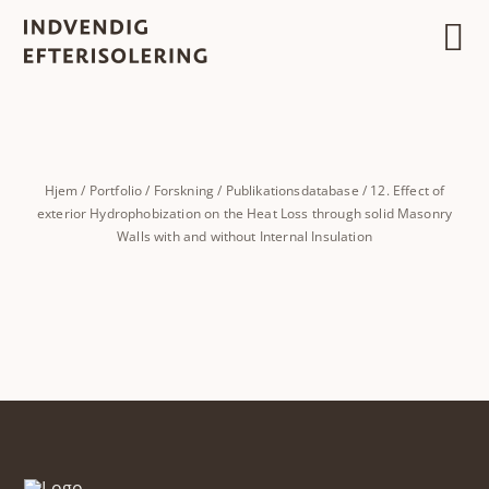
Skip
to
content
Hjem
/
Portfolio
/
Forskning
/
Publikationsdatabase
/
12. Effect of
exterior Hydrophobization on the Heat Loss through solid Masonry
Walls with and without Internal Insulation