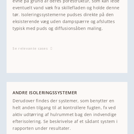
evne på grund af deres porestruktur, som kan lede
eventuelt vand væk fra skillefladen og holde denne
tør. Isoleringssystemerne pudses direkte på den
eksisterende væg uden dampspærre og afsluttes
typisk med puds og diffusionsåben maling.
Se relevante cases
ANDRE ISOLERINGSSYSTEMER
Derudover findes der systemer, som benytter en
helt anden tilgang til at kontrollere fugten, fx ved
aktiv udtørring af hulrummet bag den indvendige
efterisolering. Se beskrivelse af et sådant system i
rapporten under resultater.