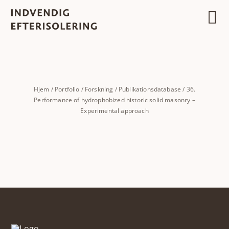
Skip
to
content
Hjem
/
Portfolio
/
Forskning
/
Publikationsdatabase
/
36.
Performance of hydrophobized historic solid masonry –
Experimental approach