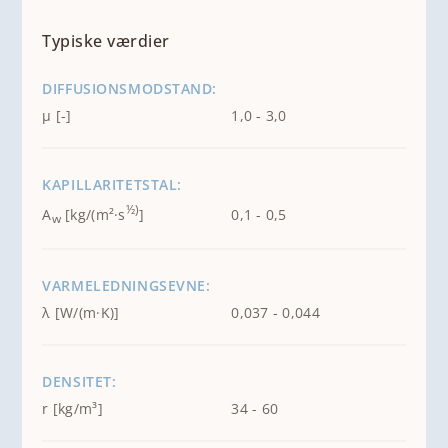
Typiske værdier
DIFFUSIONSMODSTAND:
μ [-]
1,0 - 3,0
KAPILLARITETSTAL:
½)
A
[kg/(m²·s
]
0,1 - 0,5
w
VARMELEDNINGSEVNE:
λ [W/(m·K)]
0,037 - 0,044
DENSITET:
r [kg/m³]
34 - 60