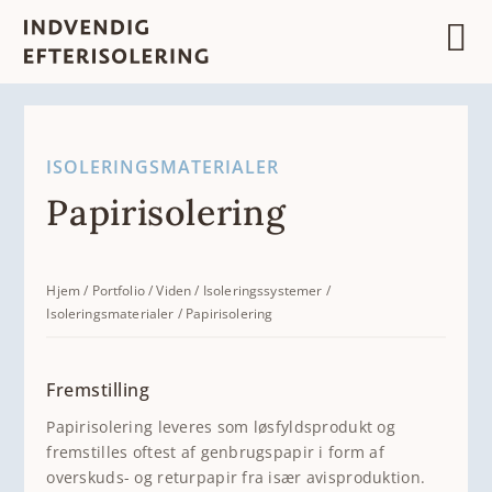
Skip
to
content
ISOLERINGSMATERIALER
Papirisolering
Hjem
/
Portfolio
/
Viden
/
Isoleringssystemer
/
Isoleringsmaterialer
/
Papirisolering
Fremstilling
Papirisolering leveres som løsfyldsprodukt og
fremstilles oftest af genbrugspapir i form af
overskuds- og returpapir fra især avisproduktion.