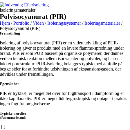
Skip
to
Isoleringsmaterialer
content
Polyisocyanurat (PIR)
Hjem
/
Portfolio
/
Viden
/
Isoleringssystemer
/
Isoleringsmaterialer
/
Polyisocyanurat (PIR)
Fremstilling
Isolering af polyisocyanurat (PIR) er en videreudvikling af PUR-
isolering og giver et produkt med en lavere flamme-spredning under
brand. PIR er som PUR baseret på organiske polymerer, der dannes
ved en kemisk reaktion mellem isocyanater og polyoler, og har en
lukket porestruktur. PUR-isolering belægges typisk med alufolie på
begge sider for at forhindre udsivningen af ekspansionsgassen, der
udvikles under fremstillingen.
Egenskaber
PIR er trykfast, er meget tæt over for fugttransport i dampform og er
ikke kapillaraktiv. PIR er meget lidt hygroskopisk og optager i praksis
ingen fugt fra omgivelserne.
Typiske værdier
iffusionsmodstand:
 [-]