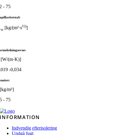
2 - 75
pillaritetstal:
½)
A
[kg/(m²·s
]
w
armeledningsevne:
 [W/(m·K)]
,019 -0,034
nsitet:
 [kg/m³]
5 - 75
INFORMATION
Indvendig efterisolering
Undgå fugt